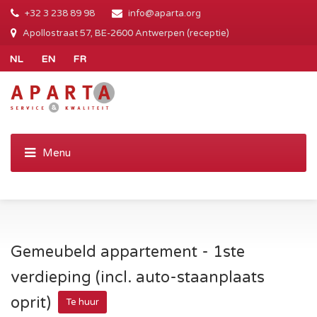
+32 3 238 89 98
info@aparta.org
Apollostraat 57, BE-2600 Antwerpen (receptie)
Gemeubeld appartement - 1ste
verdieping (incl. auto-staanplaats
oprit)
Te huur