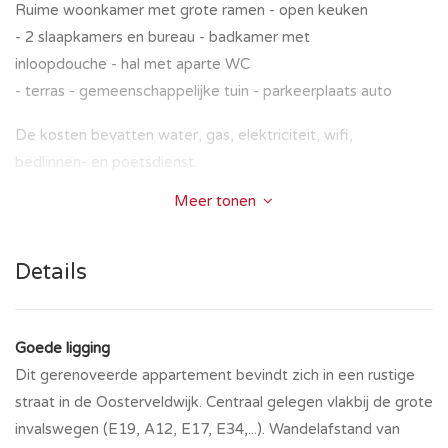
Ruime woonkamer met grote ramen - open keuken
- 2 slaapkamers en bureau - badkamer met
inloopdouche - hal met aparte WC
- terras - gemeenschappelijke tuin - parkeerplaats auto
De kosten bevatten water, gas, elektriciteit, wifi,
bedlinnen- en poetsdienst.
Meer tonen
Maandelijkse facturatie
Details
Goede ligging
Dit gerenoveerde appartement bevindt zich in een rustige
straat in de Oosterveldwijk. Centraal gelegen vlakbij de grote
invalswegen (E19, A12, E17, E34,...). Wandelafstand van